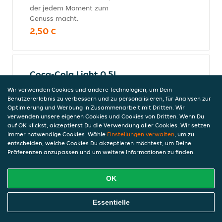
der jedem Moment zum
Genuss macht.
2,50 €
Coca-Cola Light 0,5L
EW PET
Wir verwenden Cookies und andere Technologien, um Dein
Schnapp dir eine eiskalte
Benutzererlebnis zu verbessern und zu personalisieren, für Analysen zur
Coca-Cola light taste, fühle
Optimierung und Werbung in Zusammenarbeit mit Dritten. Wir
verwenden unsere eigenen Cookies und Cookies von Dritten. Wenn Du
die Leichtigkeit und
auf OK klickst, akzeptierst Du die Verwendung aller Cookies. Wir setzen
schmecke die einzigartige
immer notwendige Cookies. Wähle
Einstellungen verwalten
, um zu
Erfrischung.
entscheiden, welche Cookies Du akzeptieren möchtest, um Deine
3,00 €
Präferenzen anzupassen und um weitere Informationen zu finden.
OK
Coca-Cola 1L MW PET
Online Essen Bestellen
Essentielle
Coca-Cola 1,0l
(MEHRWEG);Coca-Cola